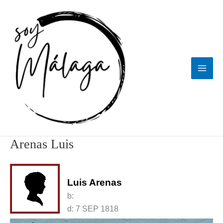
Ir
al
contenido
Arenas Luis
Luis Arenas
b:
d:
7 SEP 1818