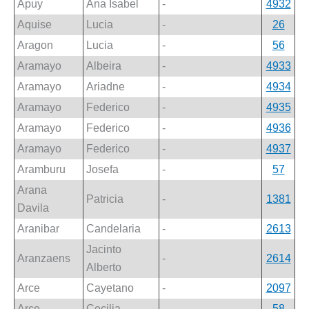
Apuy
Ana Isabel
-
4932
Aquise
Lucia
-
26
Aragon
Lucia
-
56
Aramayo
Albeira
-
4933
Aramayo
Ariadne
-
4934
Aramayo
Federico
-
4935
Aramayo
Federico
-
4936
Aramayo
Federico
-
4937
Aramburu
Josefa
-
57
Arana
Patricia
-
1381
Davila
Aranibar
Candelaria
-
2613
Jacinto
Aranzaens
-
2614
Alberto
Arce
Cayetano
-
2097
Arce
Cecilia
-
58