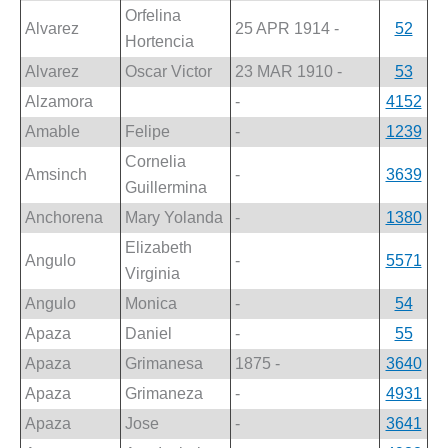
Orfelina
Alvarez
25 APR 1914 -
52
Hortencia
Alvarez
Oscar Victor
23 MAR 1910 -
53
Alzamora
-
4152
Amable
Felipe
-
1239
Cornelia
Amsinch
-
3639
Guillermina
Anchorena
Mary Yolanda
-
1380
Elizabeth
Angulo
-
5571
Virginia
Angulo
Monica
-
54
Apaza
Daniel
-
55
Apaza
Grimanesa
1875 -
3640
Apaza
Grimaneza
-
4931
Apaza
Jose
-
3641