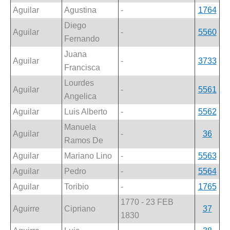
Aguilar
Agustina
-
1764
Diego
Aguilar
-
5560
Fernando
Juana
Aguilar
-
3733
Francisca
Lourdes
Aguilar
-
5561
Angelica
Aguilar
Luis Alberto
-
5562
Manuela
Aguilar
-
36
Ramos De
Aguilar
Mariano Lino
-
5563
Aguilar
Pedro
-
5564
Aguilar
Toribio
-
1765
1770 - 23 FEB
Aguirre
Cipriano
37
1830