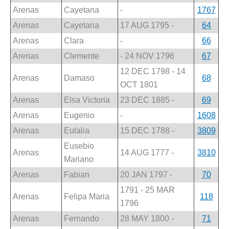
Arenas
Cayetana
-
1767
Arenas
Cayetana
17 AUG 1795 -
64
Arenas
Clara
-
66
Arenas
Clemente
- 24 NOV 1796
67
12 DEC 1798 - 14
Arenas
Damaso
68
OCT 1801
Arenas
Elsa Victoria
23 DEC 1885 -
69
Arenas
Eugenio
-
1608
Arenas
Eulalia
15 DEC 1788 -
3809
Eusebio
Arenas
14 AUG 1777 -
3810
Mariano
Arenas
Fabian
20 JAN 1797 -
70
1791 - 25 MAR
Arenas
Felipa Maria
118
1796
Arenas
Fernando
28 MAY 1800 -
71