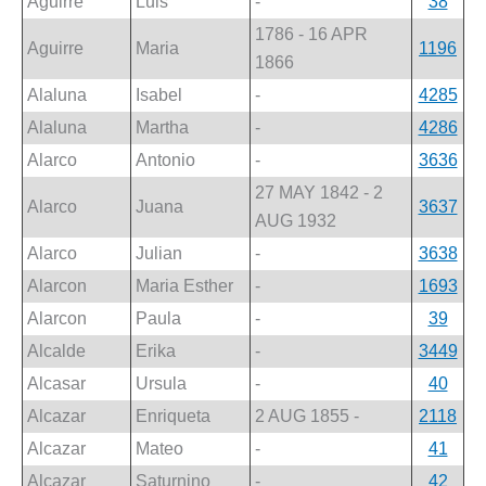
Aguirre
Luis
-
38
1786 - 16 APR
Aguirre
Maria
1196
1866
Alaluna
Isabel
-
4285
Alaluna
Martha
-
4286
Alarco
Antonio
-
3636
27 MAY 1842 - 2
Alarco
Juana
3637
AUG 1932
Alarco
Julian
-
3638
Alarcon
Maria Esther
-
1693
Alarcon
Paula
-
39
Alcalde
Erika
-
3449
Alcasar
Ursula
-
40
Alcazar
Enriqueta
2 AUG 1855 -
2118
Alcazar
Mateo
-
41
Alcazar
Saturnino
-
42