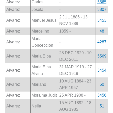
Alvarez
Carlos
-
5565
Alvarez
Josefa
-
3807
2 JUL 1886 - 13
Alvarez
Manuel Jesus
3453
NOV 1889
Alvarez
Marcelino
1859 -
48
Maria
Alvarez
-
4287
Concepcion
28 DEC 1929 - 10
Alvarez
Maria Elba
5569
DEC 2011
Maria Elba
31 MAR 1919 - 27
Alvarez
3454
Alvina
DEC 1919
10 AUG 1884 - 23
Alvarez
Mariano
50
APR 1957
Alvarez
Moraima Judit
25 APR 1908 -
3456
15 AUG 1892 - 18
Alvarez
Nelia
51
AUG 1985