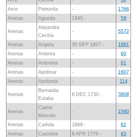
Arce
Petronila
-
1766
Arenas
Agueda
1845 -
59
Alejandra
Arenas
-
5572
Cecilia
Arenas
Angela
30 SEP 1857 -
1891
Arenas
Antonia
-
60
Arenas
Antonina
-
61
Arenas
Apolinar
-
1607
Arenas
Apolonia
-
114
Bernarda
Arenas
6 DEC 1730 -
3808
Eulalia
Carlos
Arenas
-
1560
Marcelo
Arenas
Carlota
1869 -
62
Arenas
Casimira
8 APR 1779 -
63