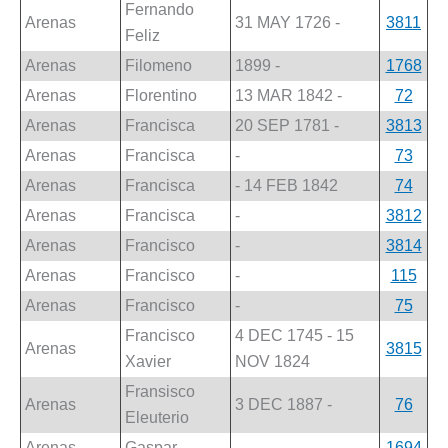
Fernando
Arenas
31 MAY 1726 -
3811
Feliz
Arenas
Filomeno
1899 -
1768
Arenas
Florentino
13 MAR 1842 -
72
Arenas
Francisca
20 SEP 1781 -
3813
Arenas
Francisca
-
73
Arenas
Francisca
- 14 FEB 1842
74
Arenas
Francisca
-
3812
Arenas
Francisco
-
3814
Arenas
Francisco
-
115
Arenas
Francisco
-
75
Francisco
4 DEC 1745 - 15
Arenas
3815
Xavier
NOV 1824
Fransisco
Arenas
3 DEC 1887 -
76
Eleuterio
Arenas
Gaspar
-
1694