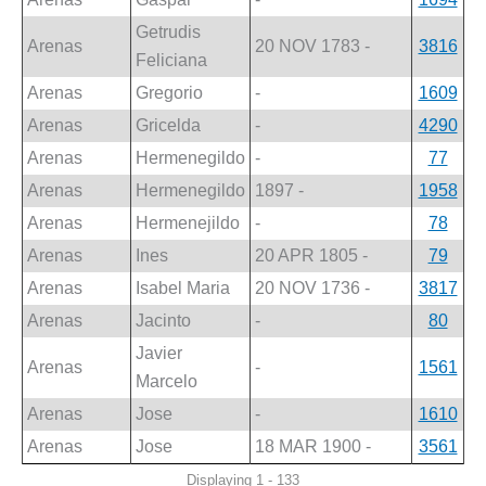
Getrudis
Arenas
20 NOV 1783 -
3816
Feliciana
Arenas
Gregorio
-
1609
Arenas
Gricelda
-
4290
Arenas
Hermenegildo
-
77
Arenas
Hermenegildo
1897 -
1958
Arenas
Hermenejildo
-
78
Arenas
Ines
20 APR 1805 -
79
Arenas
Isabel Maria
20 NOV 1736 -
3817
Arenas
Jacinto
-
80
Javier
Arenas
-
1561
Marcelo
Arenas
Jose
-
1610
Arenas
Jose
18 MAR 1900 -
3561
Displaying 1 - 133