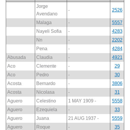
Jorge
-
2526
Avendano
Malaga
-
5557
Nayeli Sofia
-
4283
Nn
-
2202
Pena
-
4284
Abusada
Claudia
-
4921
Aco
Clemente
-
29
Aco
Pedro
-
30
Acosta
Bernardo
-
3806
Acosta
Nicolasa
-
31
Aguero
Celestino
1 MAY 1909 -
5558
Aguero
Ezequiela
-
33
Aguero
Juana
21 AUG 1937 -
5559
Aguero
Roque
-
35