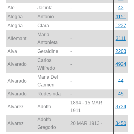
Ale
Jacinta
-
43
Alegria
Antonio
-
4151
Alegria
Clara
-
1237
Maria
Allemant
-
3111
Antonieta
Alva
Geraldine
-
2203
Carlos
Alvarado
-
4924
Wilfredo
Maria Del
Alvarado
-
44
Carmen
Alvarado
Rudesinda
-
45
1894 - 15 MAR
Alvarez
Adolfo
3734
1911
Adolfo
Alvarez
20 MAR 1913 -
3450
Gregorio