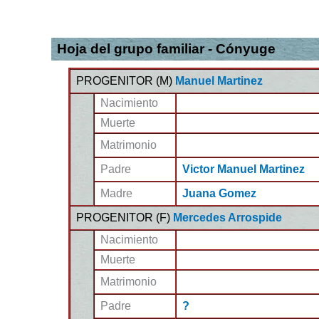
Hoja del grupo familiar - Cónyuge
PROGENITOR (
M
)
Manuel Martinez
Nacimiento
Muerte
Matrimonio
Padre
Victor Manuel Martinez
Madre
Juana Gomez
PROGENITOR (
F
)
Mercedes Arrospide
Nacimiento
Muerte
Matrimonio
Padre
?