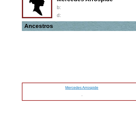
b:
d:
Ancestros
Mercedes Arrospide
-