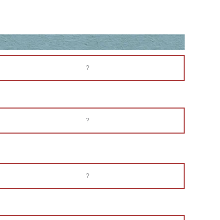
?
?
?