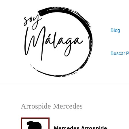
Ir
al
contenido
Blog
Buscar 
Arrospide Mercedes
Mercedes Arrospide