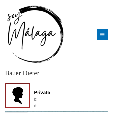
Ir
al
contenido
Bauer Dieter
Private
b:
d: