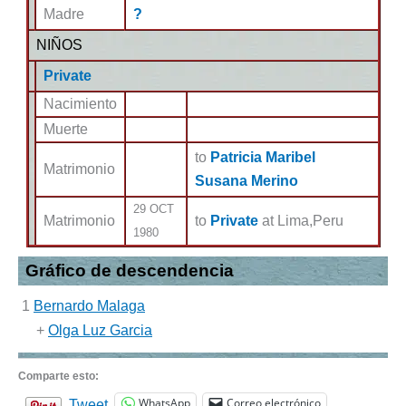
Madre
?
NIÑOS
Private
Nacimiento
Muerte
to
Patricia Maribel
Matrimonio
Susana Merino
29 OCT
Matrimonio
to
Private
at Lima,Peru
1980
Gráfico de descendencia
1
Bernardo Malaga
+
Olga Luz Garcia
Comparte esto:
WhatsApp
Correo electrónico
Tweet