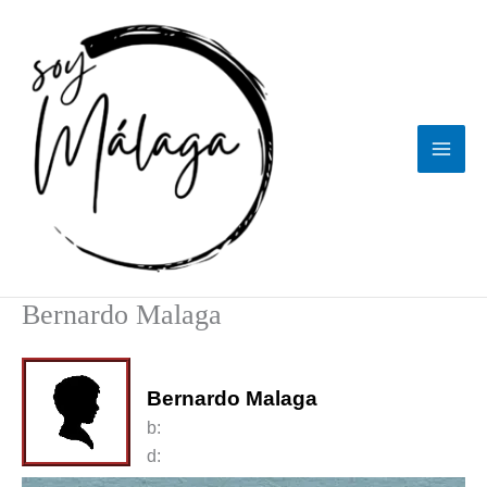
Ir
al
contenido
Bernardo Malaga
Bernardo Malaga
b:
d: