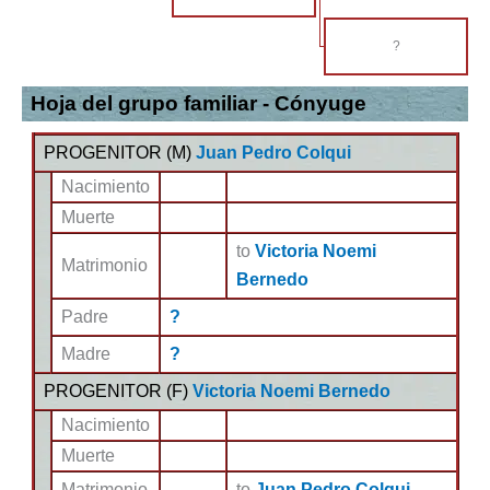
?
Hoja del grupo familiar - Cónyuge
PROGENITOR (
M
)
Juan Pedro Colqui
Nacimiento
Muerte
to
Victoria Noemi
Matrimonio
Bernedo
Padre
?
Madre
?
PROGENITOR (
F
)
Victoria Noemi Bernedo
Nacimiento
Muerte
Matrimonio
to
Juan Pedro Colqui