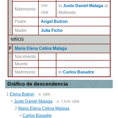
to
Justo Daniel Malaga
at
JAN
Matrimonio
Mollendo
1939
Padre
Angel Butron
Madre
Julia Ficho
NIÑOS
F
Maria Elena Celina Malaga
Nacimiento
Muerte
Matrimonio
to
Carlos Basadre
Gráfico de descendencia
1
Elena Butron
b:
1909
+
Justo Daniel Malaga
b:
7 AUG 1906
2
Maria Elena Celina Malaga
+
Carlos Basadre