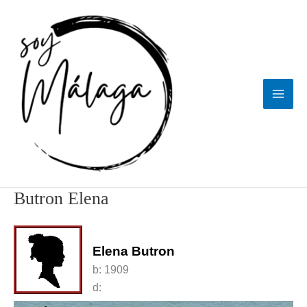
Ir
al
contenido
Butron Elena
Elena Butron
b:
1909
d: