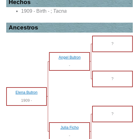
Hechos
1909 - Birth - ;
Tacna
Ancestros
?
Angel Butron
-
?
Elena Butron
1909
-
?
Julia Ficho
-