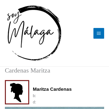
Ir
al
contenido
Cardenas Maritza
Maritza Cardenas
b:
d: