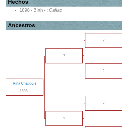
Hechos
1898 - Birth - ;
Callao
Ancestros
?
?
?
Rina Chappuis
1898
-
?
?