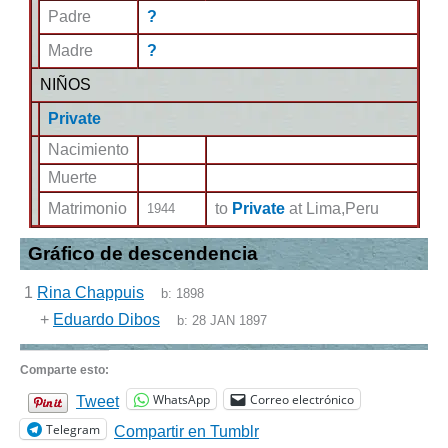
Padre
?
Madre
?
NIÑOS
Private
Nacimiento
Muerte
Matrimonio
to
Private
at Lima,Peru
1944
Gráfico de descendencia
1
Rina Chappuis
b:
1898
+
Eduardo Dibos
b:
28 JAN 1897
Comparte esto:
WhatsApp
Correo electrónico
Tweet
Telegram
Compartir en Tumblr