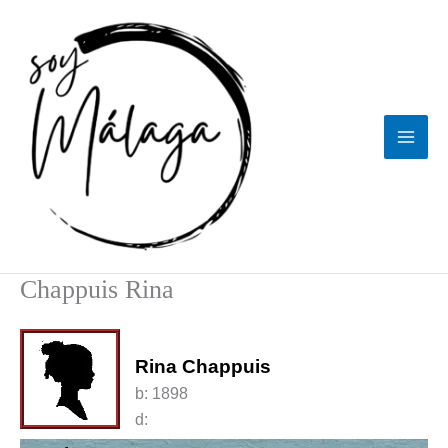
Ir
al
contenido
Chappuis Rina
Rina Chappuis
b:
1898
d: