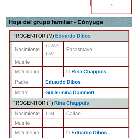
?
Hoja del grupo familiar - Cónyuge
PROGENITOR (
M
)
Eduardo Dibos
28 JAN
Nacimiento
Pacasmayo
1897
Muerte
Matrimonio
to
Rina Chappuis
Padre
Eduardo Dibos
Madre
Guillermina Dammert
PROGENITOR (
F
)
Rina Chappuis
Nacimiento
Callao
1898
Muerte
Matrimonio
to
Eduardo Dibos