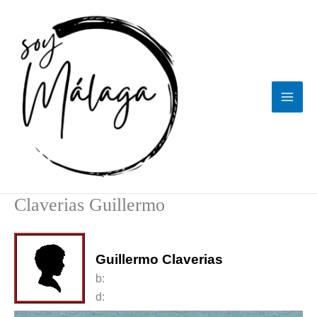
Ir
al
contenido
Claverias Guillermo
Guillermo Claverias
b:
d: