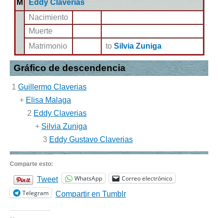
M
Eddy Claverias
Nacimiento
Muerte
Matrimonio
to
Silvia Zuniga
Gráfico de descendencia
1
Guillermo Claverias
+
Elisa Malaga
2
Eddy Claverias
+
Silvia Zuniga
3
Eddy Gustavo Claverias
Comparte esto:
WhatsApp
Correo electrónico
Tweet
Telegram
Compartir en Tumblr