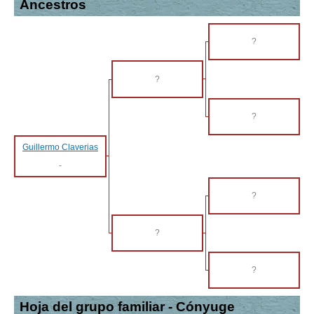
Ancestros
?
?
?
Guillermo Claverias
-
?
?
?
Hoja del grupo familiar - Cónyuge