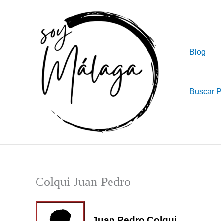
Ir
al
contenido
Blog
Buscar 
Colqui Juan Pedro
Juan Pedro Colqui