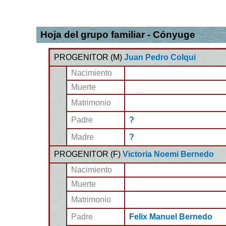
Hoja del grupo familiar - Cónyuge
PROGENITOR (
M
)
Juan Pedro Colqui
Nacimiento
Muerte
Matrimonio
Padre
?
Madre
?
PROGENITOR (
F
)
Victoria Noemi Bernedo
Nacimiento
Muerte
Matrimonio
Padre
Felix Manuel Bernedo