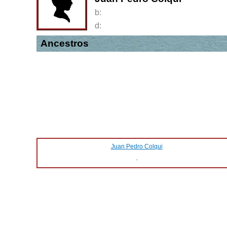
b:
d:
Ancestros
Juan Pedro Colqui
-