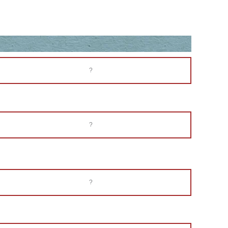
?
?
?