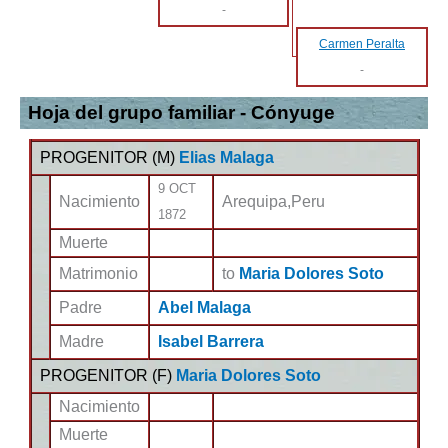
-
Carmen Peralta
-
Hoja del grupo familiar - Cónyuge
PROGENITOR (
M
)
Elias Malaga
9 OCT
Nacimiento
Arequipa,Peru
1872
Muerte
Matrimonio
to
Maria Dolores Soto
Padre
Abel Malaga
Madre
Isabel Barrera
PROGENITOR (
F
)
Maria Dolores Soto
Nacimiento
Muerte