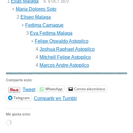
1
Elias Malaga
b:
9 OCT 1872
+
Maria Dolores Soto
2
Eliseo Malaga
+
Fedima Carnaque
3
Eva Fedima Malaga
+
Felipe Oswaldo Astopilco
4
Joshua Raphael Astopilco
4
Mitchell Felipe Astopilco
4
Marcos Andre Astopilco
Comparte esto:
WhatsApp
Correo electrónico
Tweet
Telegram
Compartir en Tumblr
Me gusta esto:
Cargando...