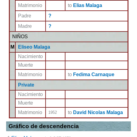
Matrimonio
to
Elias Malaga
Padre
?
Madre
?
NIÑOS
M
Eliseo Malaga
Nacimiento
Muerte
Matrimonio
to
Fedima Carnaque
Private
Nacimiento
Muerte
Matrimonio
to
David Nicolas Malaga
1952
Gráfico de descendencia