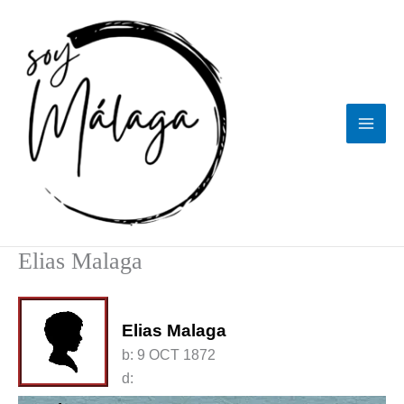
Ir
al
contenido
Elias Malaga
Elias Malaga
b:
9 OCT 1872
d: