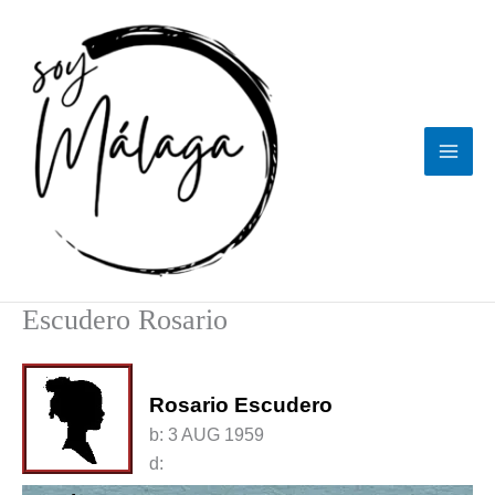
Ir
al
contenido
Escudero Rosario
Rosario Escudero
b:
3 AUG 1959
d: