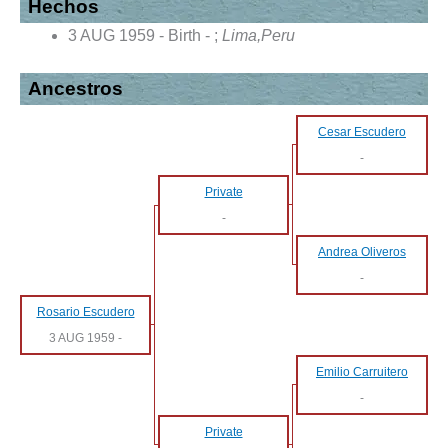
Hechos
3 AUG 1959 - Birth - ;
Lima,Peru
Ancestros
Cesar Escudero
-
Private
-
Andrea Oliveros
-
Rosario Escudero
3 AUG 1959
-
Emilio Carruitero
-
Private