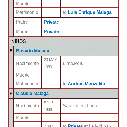
Muerte
Matrimonio
to
Luis Enrique Malaga
Padre
Private
Madre
Private
NIÑOS
F
Rosario Malaga
20 MAY
Nacimiento
Lima,Peru
1980
Muerte
Matrimonio
to
Andres Merizalde
F
Claudia Malaga
8 SEP
Nacimiento
San Isidro - Lima
1986
Muerte
to
Private
at La Molina -
7 JAN