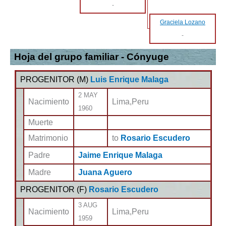
-
Graciela Lozano
-
Hoja del grupo familiar - Cónyuge
PROGENITOR (
M
)
Luis Enrique Malaga
2 MAY
Nacimiento
Lima,Peru
1960
Muerte
Matrimonio
to
Rosario Escudero
Padre
Jaime Enrique Malaga
Madre
Juana Aguero
PROGENITOR (
F
)
Rosario Escudero
3 AUG
Nacimiento
Lima,Peru
1959