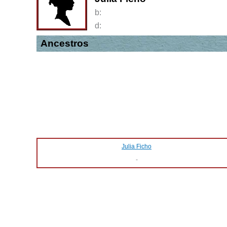
b:
d:
Ancestros
Julia Ficho
-