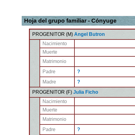
Hoja del grupo familiar - Cónyuge
PROGENITOR (
M
)
Angel Butron
Nacimiento
Muerte
Matrimonio
Padre
?
Madre
?
PROGENITOR (
F
)
Julia Ficho
Nacimiento
Muerte
Matrimonio
Padre
?