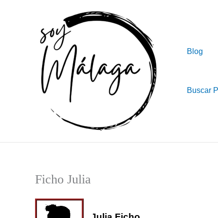
Ir
al
contenido
Blog
Buscar 
Ficho Julia
Julia Ficho