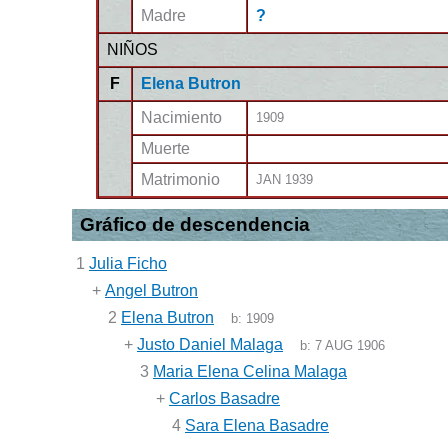
Madre
?
NIÑOS
F
Elena Butron
Nacimiento
1909
Muerte
Matrimonio
JAN 1939
Gráfico de descendencia
1
Julia Ficho
+
Angel Butron
2
Elena Butron
b:
1909
+
Justo Daniel Malaga
b:
7 AUG 1906
3
Maria Elena Celina Malaga
+
Carlos Basadre
4
Sara Elena Basadre