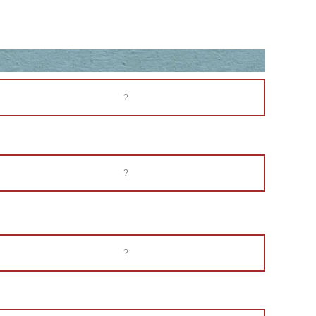
?
?
?