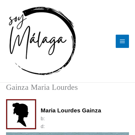
Ir
al
contenido
Gainza Maria Lourdes
Maria Lourdes Gainza
b:
d: