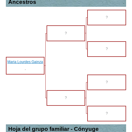
Ancestros
?
?
?
Maria Lourdes Gainza
-
?
?
?
Hoja del grupo familiar - Cónyuge