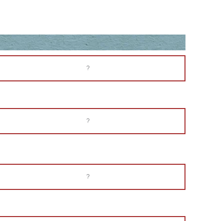
?
?
?