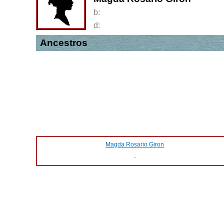
b:
d:
Ancestros
Magda Rosario Giron
-