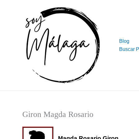
Ir
al
contenido
Blog
Buscar 
Giron Magda Rosario
Magda Rosario Giron