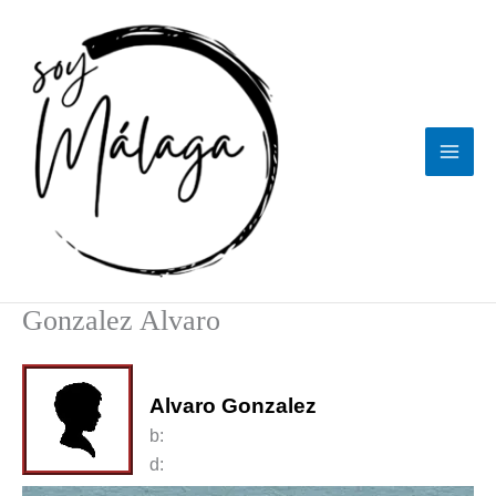
Ir
al
contenido
Gonzalez Alvaro
Alvaro Gonzalez
b:
d: