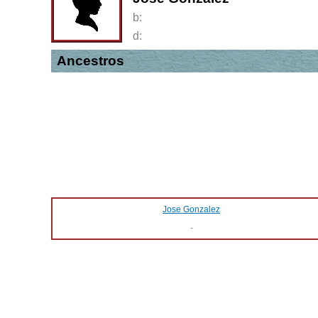
b:
d:
Ancestros
Jose Gonzalez
-