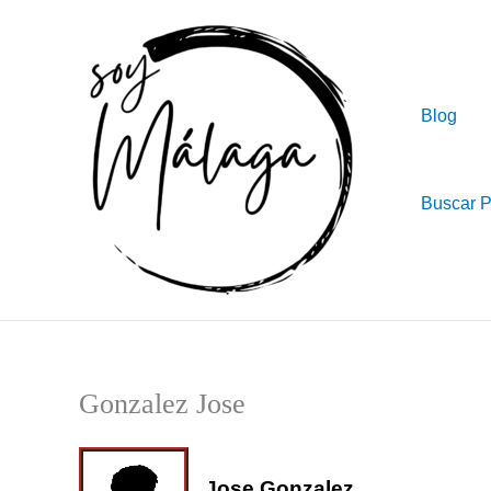
Ir
al
contenido
Blog
Buscar 
Gonzalez Jose
Jose Gonzalez