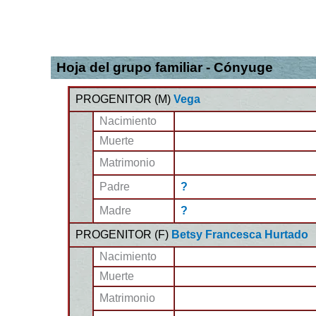
Hoja del grupo familiar - Cónyuge
PROGENITOR (
M
)
Vega
Nacimiento
Muerte
Matrimonio
Padre
?
Madre
?
PROGENITOR (
F
)
Betsy Francesca Hurtado
Nacimiento
Muerte
Matrimonio