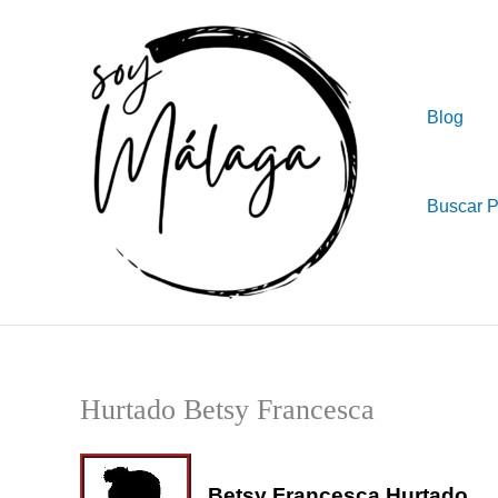
Ir
al
contenido
Blog
Buscar 
Hurtado Betsy Francesca
Betsy Francesca Hurtado