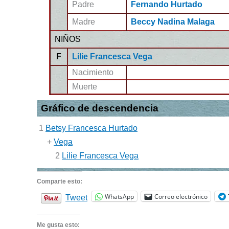
Padre
Fernando Hurtado
Madre
Beccy Nadina Malaga
NIÑOS
F
Lilie Francesca Vega
Nacimiento
Muerte
Gráfico de descendencia
1
Betsy Francesca Hurtado
+
Vega
2
Lilie Francesca Vega
Comparte esto:
WhatsApp
Correo electrónico
Tweet
Me gusta esto: