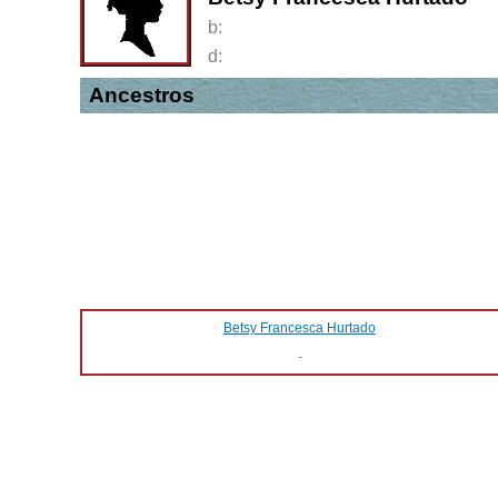
b:
d:
Ancestros
Betsy Francesca Hurtado
-