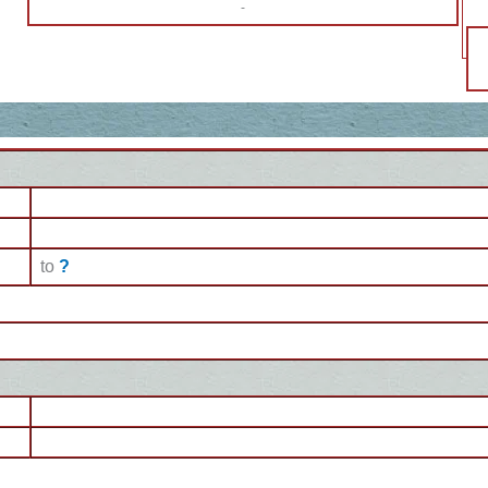
-
to
?