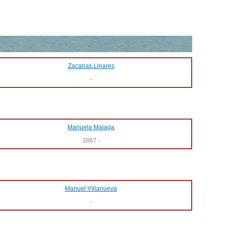
Zacarias Linares
-
Manuela Malaga
1887
-
Manuel Villanueva
-