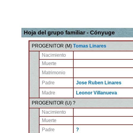
Hoja del grupo familiar - Cónyuge
PROGENITOR (
M
)
Tomas Linares
Nacimiento
Muerte
Matrimonio
Padre
Jose Ruben Linares
Madre
Leonor Villanueva
PROGENITOR (
U
) ?
Nacimiento
Muerte
Padre
?