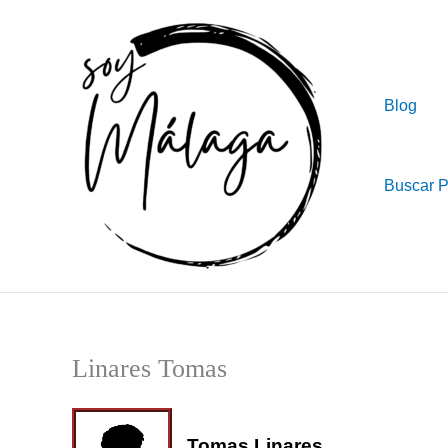
Ir
al
contenido
Blog
Buscar 
Linares Tomas
Tomas Linares