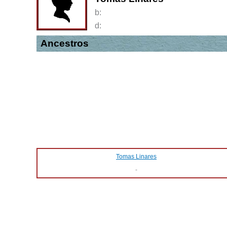
b:
d:
Ancestros
Tomas Linares
-