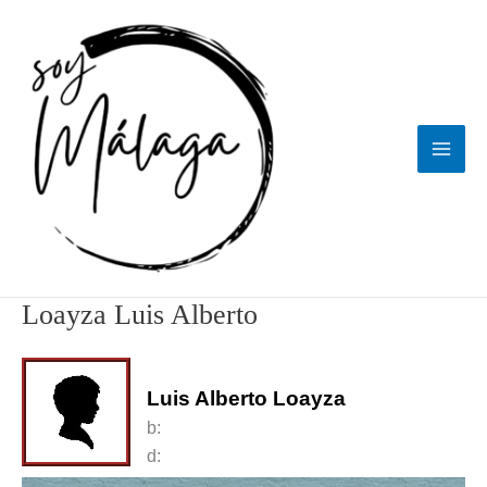
Ir
al
contenido
Loayza Luis Alberto
Luis Alberto Loayza
b:
d: