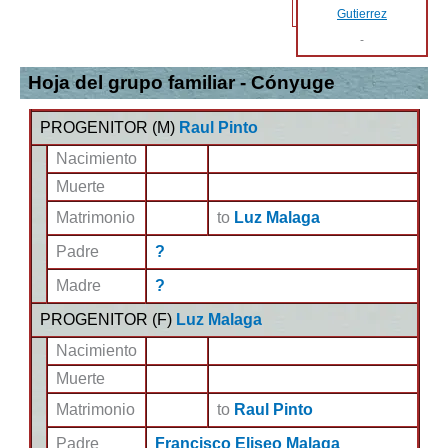
Gutierrez
-
Hoja del grupo familiar - Cónyuge
PROGENITOR (
M
)
Raul Pinto
Nacimiento
Muerte
Matrimonio
to
Luz Malaga
Padre
?
Madre
?
PROGENITOR (
F
)
Luz Malaga
Nacimiento
Muerte
Matrimonio
to
Raul Pinto
Padre
Francisco Eliseo Malaga