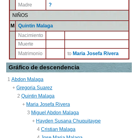
Madre
?
NIÑOS
M
Quintin Malaga
Nacimiento
Muerte
Matrimonio
to
Maria Josefa Rivera
Gráfico de descendencia
1
Abdon Malaga
+
Gregoria Suarez
2
Quintin Malaga
+
Maria Josefa Rivera
3
Miguel Abdon Malaga
+
Hayden Susana Chuquitaype
4
Cristian Malaga
4
Jose Maria Malaga