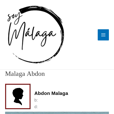
Ir
al
contenido
Malaga Abdon
Abdon Malaga
b:
d: