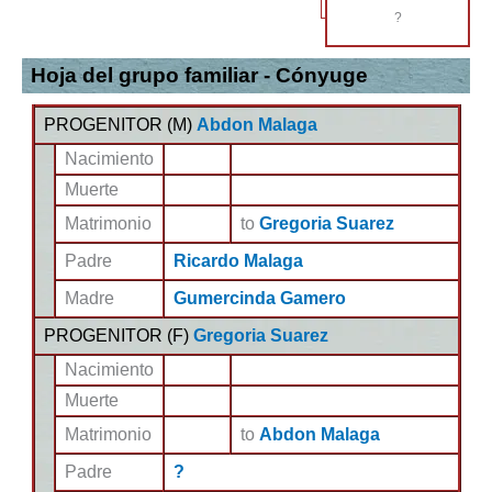
?
Hoja del grupo familiar - Cónyuge
PROGENITOR (
M
)
Abdon Malaga
Nacimiento
Muerte
Matrimonio
to
Gregoria Suarez
Padre
Ricardo Malaga
Madre
Gumercinda Gamero
PROGENITOR (
F
)
Gregoria Suarez
Nacimiento
Muerte
Matrimonio
to
Abdon Malaga
Padre
?