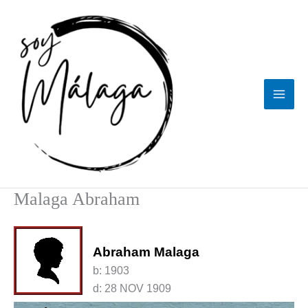
Ir
al
contenido
Malaga Abraham
Abraham Malaga
b:
1903
d:
28 NOV 1909