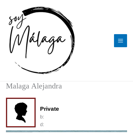
Ir
al
contenido
Malaga Alejandra
Private
b:
d: