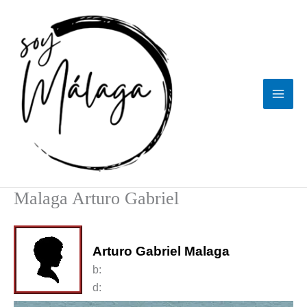
Ir
al
contenido
Malaga Arturo Gabriel
Arturo Gabriel Malaga
b:
d: