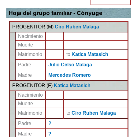
Hoja del grupo familiar - Cónyuge
PROGENITOR (
M
)
Ciro Ruben Malaga
Nacimiento
Muerte
Matrimonio
to
Katica Matasich
Padre
Julio Celso Malaga
Madre
Mercedes Romero
PROGENITOR (
F
)
Katica Matasich
Nacimiento
Muerte
Matrimonio
to
Ciro Ruben Malaga
Padre
?
Madre
?