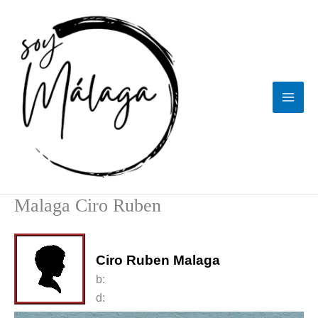
Ir
al
contenido
Malaga Ciro Ruben
Ciro Ruben Malaga
b:
d: