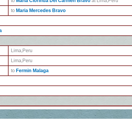
to
Maria Clorinda Del Carmen Bravo
at Lima,Peru
to
Maria Mercedes Bravo
a
Lima,Peru
Lima,Peru
to
Fermin Malaga