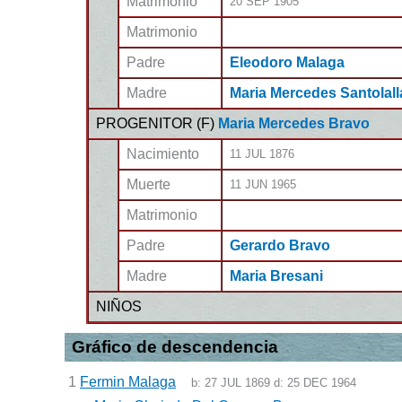
Matrimonio
20 SEP 1905
Matrimonio
Padre
Eleodoro Malaga
Madre
Maria Mercedes Santolall
PROGENITOR (
F
)
Maria Mercedes Bravo
Nacimiento
11 JUL 1876
Muerte
11 JUN 1965
Matrimonio
Padre
Gerardo Bravo
Madre
Maria Bresani
NIÑOS
Gráfico de descendencia
1
Fermin Malaga
b:
27 JUL 1869
d:
25 DEC 1964