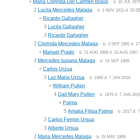
+
Maria Clorinda Del Carmen Bravo
b:
15 JUL 187
2
Lucila Mercedes Malaga
b:
1 NOV 1911
d:
20 D
+
Ricardo Gallagher
3
Lucila Gallagher
3
Ricardo Gallagher
2
Clorinda Mercedes Malaga
b:
3 SEP 1905
d:
1
+
Manuel Prado
b:
21 AUG 1898
d:
15 AUG 1967
2
Mercedes susana Malaga
b:
14 SEP 1909
+
Carlos Urzua
3
Luz Maria Urzua
b:
1945
d:
7 JAN 2018
+
William Pullen
4
Gail Mary Pullen
b:
1979
d:
7 JAN 201
+
Palma
5
Amalia Filipa Palma
b:
2017
d:
7
3
Carlos Fermin Ursua
3
Alberto Ursua
2
Maria Mercedes Malaga
b:
25 MAY 1908