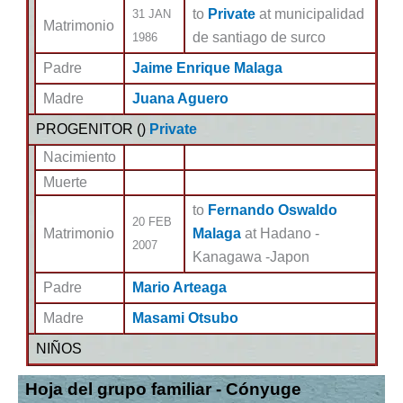
to
Private
at municipalidad
31 JAN
Matrimonio
de santiago de surco
1986
Padre
Jaime Enrique Malaga
Madre
Juana Aguero
PROGENITOR (
)
Private
Nacimiento
Muerte
to
Fernando Oswaldo
20 FEB
Matrimonio
Malaga
at Hadano -
2007
Kanagawa -Japon
Padre
Mario Arteaga
Madre
Masami Otsubo
NIÑOS
Hoja del grupo familiar - Cónyuge