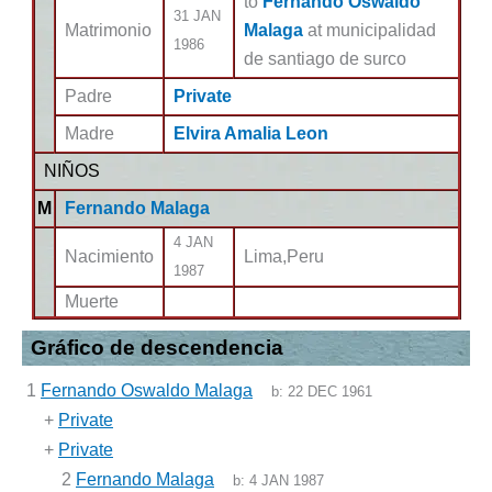
to
Fernando Oswaldo
31 JAN
Matrimonio
Malaga
at municipalidad
1986
de santiago de surco
Padre
Private
Madre
Elvira Amalia Leon
NIÑOS
M
Fernando Malaga
4 JAN
Nacimiento
Lima,Peru
1987
Muerte
Gráfico de descendencia
1
Fernando Oswaldo Malaga
b:
22 DEC 1961
+
Private
+
Private
2
Fernando Malaga
b:
4 JAN 1987