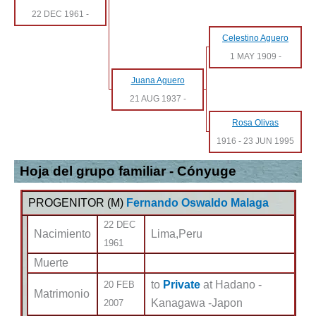
22 DEC 1961
-
Celestino Aguero
1 MAY 1909
-
Juana Aguero
21 AUG 1937
-
Rosa Olivas
1916
-
23 JUN 1995
Hoja del grupo familiar - Cónyuge
PROGENITOR (
M
)
Fernando Oswaldo Malaga
22 DEC
Nacimiento
Lima,Peru
1961
Muerte
to
Private
at Hadano -
20 FEB
Matrimonio
Kanagawa -Japon
2007