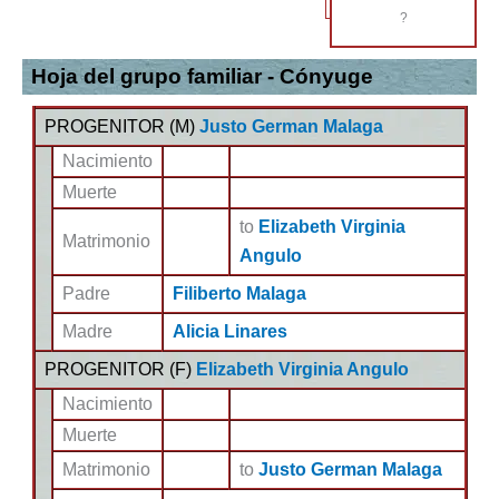
?
Hoja del grupo familiar - Cónyuge
PROGENITOR (
M
)
Justo German Malaga
Nacimiento
Muerte
to
Elizabeth Virginia
Matrimonio
Angulo
Padre
Filiberto Malaga
Madre
Alicia Linares
PROGENITOR (
F
)
Elizabeth Virginia Angulo
Nacimiento
Muerte
Matrimonio
to
Justo German Malaga