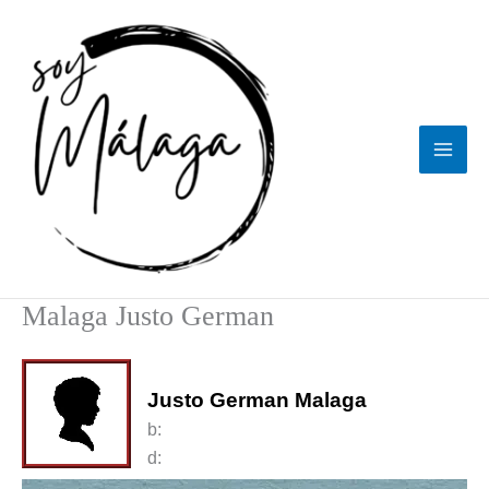
Ir
al
contenido
Malaga Justo German
Justo German Malaga
b:
d: