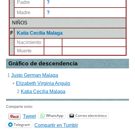
Padre
?
Madre
?
NIÑOS
F
Katia Cecilia Malaga
Nacimiento
Muerte
Gráfico de descendencia
1
Justo German Malaga
+
Elizabeth Virginia Angulo
2
Katia Cecilia Malaga
Comparte esto:
WhatsApp
Correo electrónico
Tweet
Telegram
Compartir en Tumblr