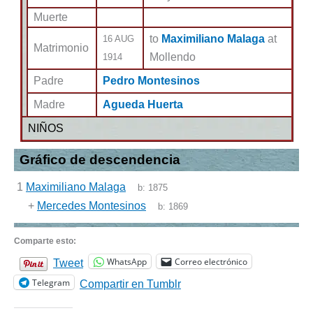
Muerte
to
Maximiliano Malaga
at
16 AUG
Matrimonio
Mollendo
1914
Padre
Pedro Montesinos
Madre
Agueda Huerta
NIÑOS
Gráfico de descendencia
1
Maximiliano Malaga
b:
1875
+
Mercedes Montesinos
b:
1869
Comparte esto:
WhatsApp
Correo electrónico
Tweet
Telegram
Compartir en Tumblr