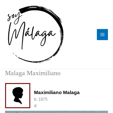
Ir
al
contenido
Malaga Maximiliano
Maximiliano Malaga
b:
1875
d: