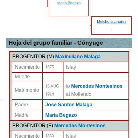
Maria Begazo
-
Melchora Linares
-
Hoja del grupo familiar - Cónyuge
PROGENITOR (
M
)
Maximiliano Malaga
Nacimiento
Islay
1875
Muerte
to
Mercedes Montesinos
16 AUG
Matrimonio
at Mollendo
1914
Padre
Jose Santos Malaga
Madre
Maria Begazo
PROGENITOR (
F
)
Mercedes Montesinos
Nacimiento
Islay
1869