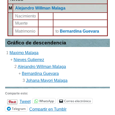
M
Alejandro Willman Malaga
Nacimiento
Muerte
Matrimonio
to
Bernardina Guevara
Gráfico de descendencia
1
Maximo Malaga
+
Nieves Gutierrez
2
Alejandro Willman Malaga
+
Bernardina Guevara
3
Johana Mayori Malaga
Comparte esto:
WhatsApp
Correo electrónico
Tweet
Telegram
Compartir en Tumblr