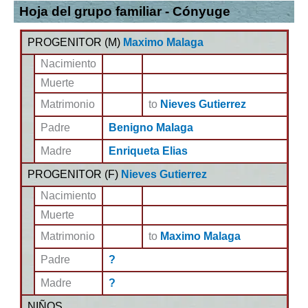
Hoja del grupo familiar - Cónyuge
PROGENITOR (
M
)
Maximo Malaga
Nacimiento
Muerte
Matrimonio
to
Nieves Gutierrez
Padre
Benigno Malaga
Madre
Enriqueta Elias
PROGENITOR (
F
)
Nieves Gutierrez
Nacimiento
Muerte
Matrimonio
to
Maximo Malaga
Padre
?
Madre
?
NIÑOS