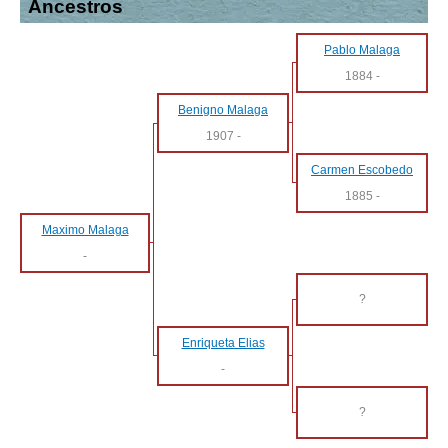
Ancestros
Pablo Malaga
1884
-
Benigno Malaga
1907
-
Carmen Escobedo
1885
-
Maximo Malaga
-
?
Enriqueta Elias
-
?