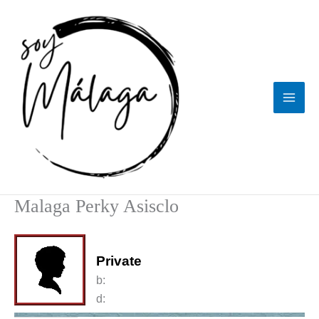
Ir
al
contenido
Malaga Perky Asisclo
Private
b:
d: