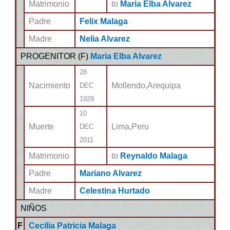
Matrimonio
to
Maria Elba Alvarez
Padre
Felix Malaga
Madre
Nelia Alvarez
PROGENITOR (
F
)
Maria Elba Alvarez
28
Nacimiento
Mollendo,Arequipa
DEC
1929
10
Muerte
Lima,Peru
DEC
2011
Matrimonio
to
Reynaldo Malaga
Padre
Mariano Alvarez
Madre
Celestina Hurtado
NIÑOS
F
Cecilia Patricia Malaga