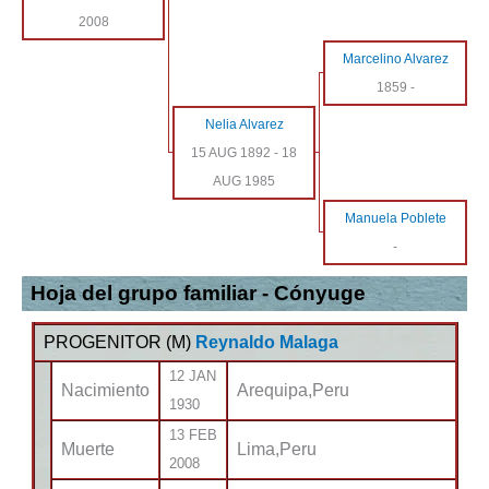
2008
Marcelino Alvarez
1859
-
Nelia Alvarez
15 AUG 1892
-
18
AUG 1985
Manuela Poblete
-
Hoja del grupo familiar - Cónyuge
PROGENITOR (
M
)
Reynaldo Malaga
12 JAN
Nacimiento
Arequipa,Peru
1930
13 FEB
Muerte
Lima,Peru
2008