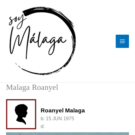
Ir
al
contenido
Malaga Roanyel
Roanyel Malaga
b:
15 JUN 1975
d: