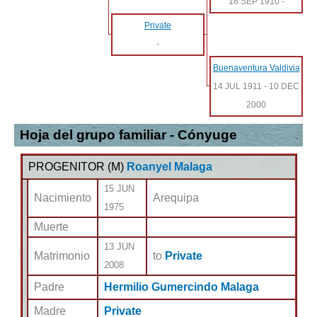
18 SEP 1910
-
Private
-
Buenaventura Valdivia
14 JUL 1911
-
10 DEC
2000
Hoja del grupo familiar - Cónyuge
PROGENITOR (
M
)
Roanyel Malaga
15 JUN
Nacimiento
Arequipa
1975
Muerte
13 JUN
Matrimonio
to
Private
2008
Padre
Hermilio Gumercindo Malaga
Madre
Private