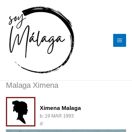
Ir
al
contenido
Malaga Ximena
Ximena Malaga
b:
19 MAR 1993
d: