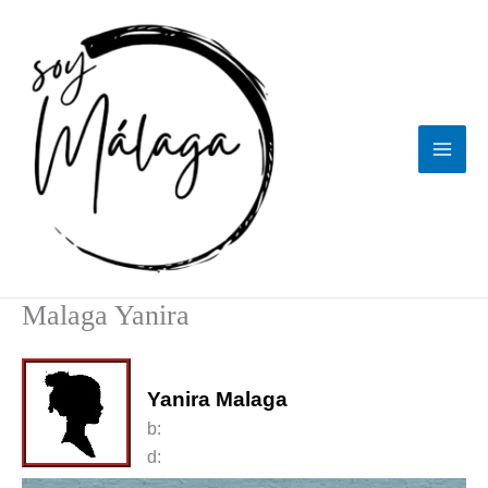
Ir
al
contenido
Malaga Yanira
Yanira Malaga
b:
d: