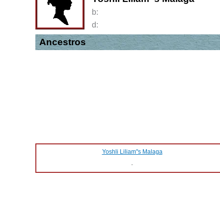
b:
d:
Ancestros
Yoshli Liliam''s Malaga
-