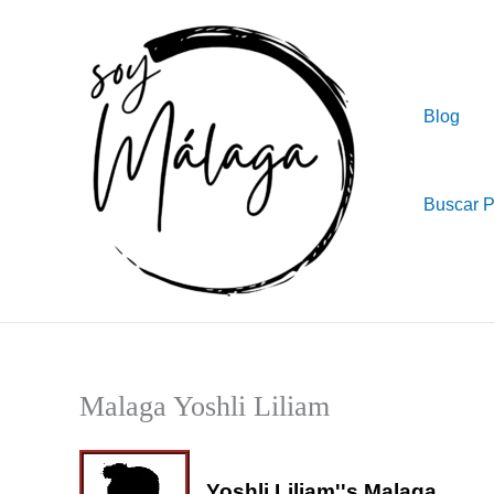
Ir
al
contenido
Blog
Buscar 
Malaga Yoshli Liliam
Yoshli Liliam''s Malaga