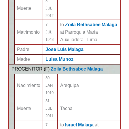
8
Muerte
JUL
2012
to
Zoila Bethsabee Malaga
7
Matrimonio
at Parroquia Maria
JUL
Auxiliadora - Lima
1948
Padre
Jose Luis Malaga
Madre
Luisa Munoz
PROGENITOR (
F
)
Zoila Bethsabee Malaga
30
Nacimiento
Arequipa
JAN
1919
31
Muerte
Tacna
JUL
2011
to
Israel Malaga
at
7