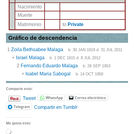
Nacimiento
Muerte
Matrimonio
to
Private
Gráfico de descendencia
1
Zoila Bethsabee Malaga
b:
30 JAN 1919
d:
31 JUL 2011
+
Israel Malaga
b:
1 DEC 1915
d:
8 JUL 2012
2
Fernando Eduardo Malaga
b:
28 SEP 1953
+
Isabel Maria Sabogal
b:
14 OCT 1958
Comparte esto:
WhatsApp
Correo electrónico
Tweet
Telegram
Compartir en Tumblr
Me gusta esto:
Cargando...