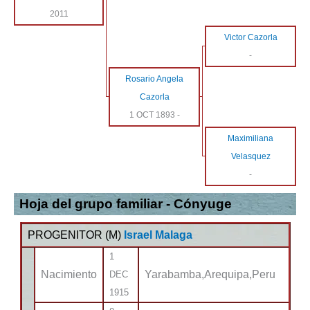
2011
Victor Cazorla
-
Rosario Angela
Cazorla
1 OCT 1893
-
Maximiliana
Velasquez
-
Hoja del grupo familiar - Cónyuge
PROGENITOR (
M
)
Israel Malaga
1
Nacimiento
Yarabamba,Arequipa,Peru
DEC
1915