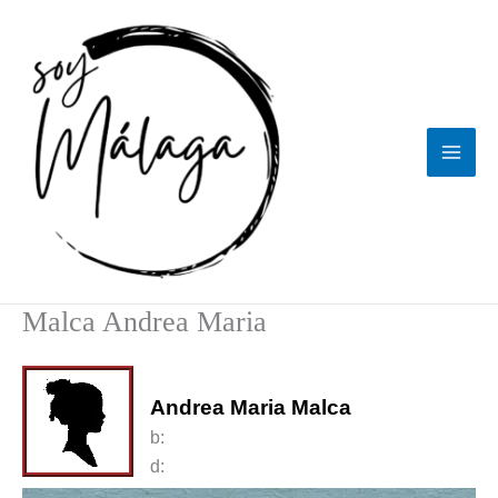
Ir
al
contenido
Malca Andrea Maria
Andrea Maria Malca
b:
d: