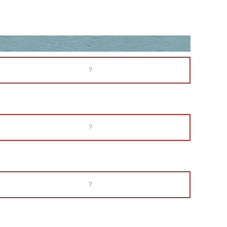
?
?
?