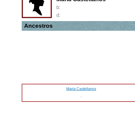
b:
d:
Ancestros
Maria Castellanos
-