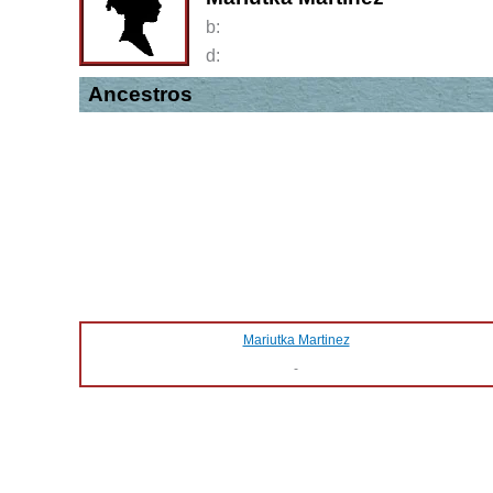
b:
d:
Ancestros
Mariutka Martinez
-