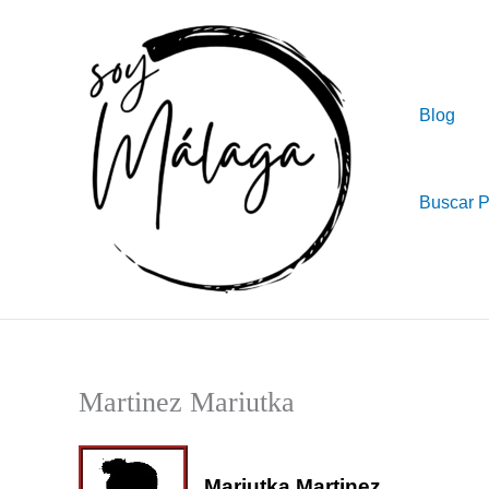
Ir
al
contenido
Blog
Buscar 
Martinez Mariutka
Mariutka Martinez