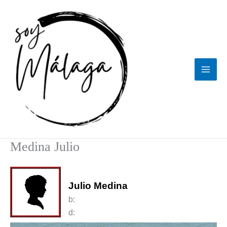
Ir
al
contenido
Medina Julio
Julio Medina
b:
d: