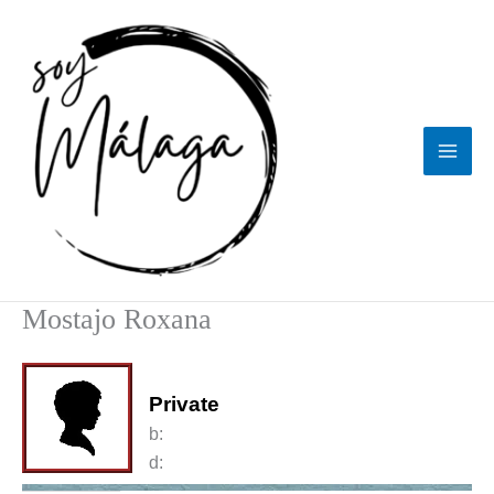
Ir
al
contenido
Mostajo Roxana
Private
b:
d: