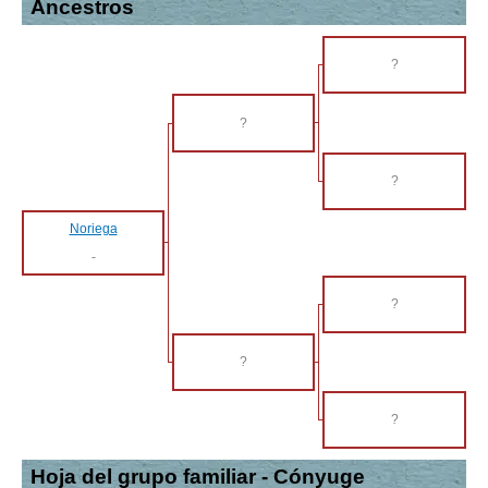
Ancestros
?
?
?
Noriega
-
?
?
?
Hoja del grupo familiar - Cónyuge