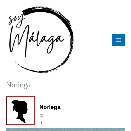
Ir
al
contenido
Noriega
Noriega
b:
d: