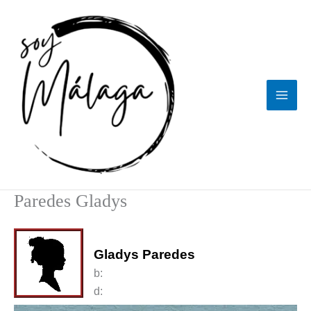
Ir
al
contenido
Paredes Gladys
Gladys Paredes
b:
d: