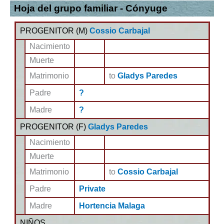
Hoja del grupo familiar - Cónyuge
PROGENITOR (
M
)
Cossio Carbajal
Nacimiento
Muerte
Matrimonio
to
Gladys Paredes
Padre
?
Madre
?
PROGENITOR (
F
)
Gladys Paredes
Nacimiento
Muerte
Matrimonio
to
Cossio Carbajal
Padre
Private
Madre
Hortencia Malaga
NIÑOS