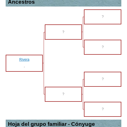
Ancestros
?
?
?
Rivera
-
?
?
?
Hoja del grupo familiar - Cónyuge