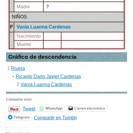
Madre
?
NIÑOS
F
Vania Luanna Cardenas
Nacimiento
Muerte
Gráfico de descendencia
1
Rivera
+
Ricardo Dario Javier Cardenas
2
Vania Luanna Cardenas
Comparte esto:
WhatsApp
Correo electrónico
Tweet
Telegram
Compartir en Tumblr