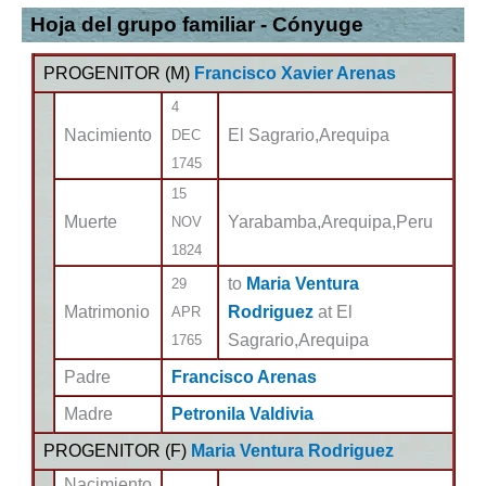
Hoja del grupo familiar - Cónyuge
PROGENITOR (
M
)
Francisco Xavier Arenas
4
Nacimiento
El Sagrario,Arequipa
DEC
1745
15
Muerte
Yarabamba,Arequipa,Peru
NOV
1824
to
Maria Ventura
29
Matrimonio
Rodriguez
at El
APR
Sagrario,Arequipa
1765
Padre
Francisco Arenas
Madre
Petronila Valdivia
PROGENITOR (
F
)
Maria Ventura Rodriguez
Nacimiento