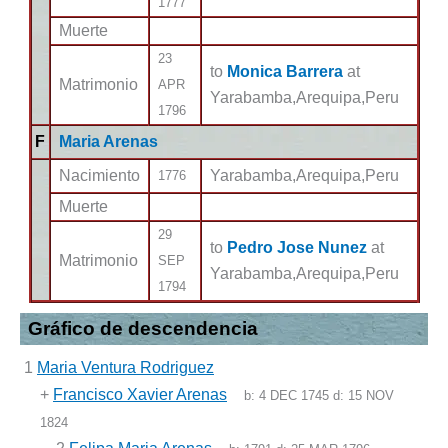
1777
Muerte
23
to
Monica Barrera
at
Matrimonio
APR
Yarabamba,Arequipa,Peru
1796
F
Maria Arenas
Nacimiento
Yarabamba,Arequipa,Peru
1776
Muerte
29
to
Pedro Jose Nunez
at
Matrimonio
SEP
Yarabamba,Arequipa,Peru
1794
Gráfico de descendencia
1
Maria Ventura Rodriguez
+
Francisco Xavier Arenas
b:
4 DEC 1745
d:
15 NOV
1824