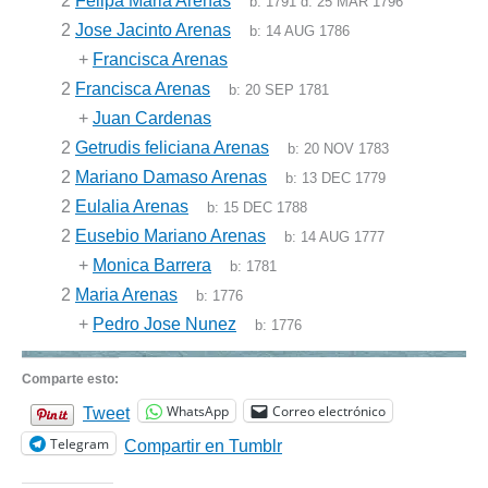
2
Felipa Maria Arenas
b:
1791
d:
25 MAR 1796
2
Jose Jacinto Arenas
b:
14 AUG 1786
+
Francisca Arenas
2
Francisca Arenas
b:
20 SEP 1781
+
Juan Cardenas
2
Getrudis feliciana Arenas
b:
20 NOV 1783
2
Mariano Damaso Arenas
b:
13 DEC 1779
2
Eulalia Arenas
b:
15 DEC 1788
2
Eusebio Mariano Arenas
b:
14 AUG 1777
+
Monica Barrera
b:
1781
2
Maria Arenas
b:
1776
+
Pedro Jose Nunez
b:
1776
Comparte esto:
WhatsApp
Correo electrónico
Tweet
Telegram
Compartir en Tumblr