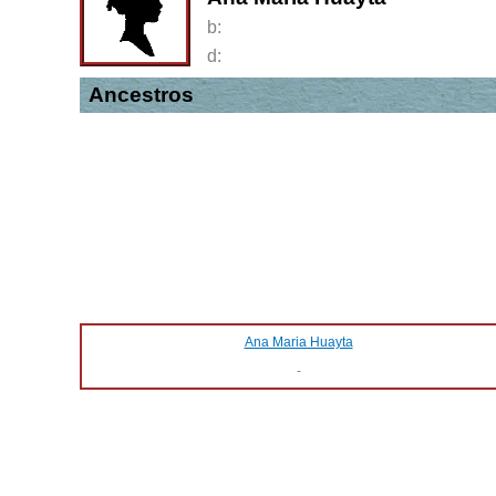
b:
d:
Ancestros
Ana Maria Huayta
-