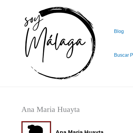
Ir
al
contenido
Blog
Buscar 
Ana Maria Huayta
Ana Maria Huayta