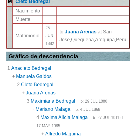
M
Cleto Bedregal
Nacimiento
Muerte
25
to
Juana Arenas
at San
Matrimonio
JUN
Jose,Quequena,Arequipa,Peru
1882
Gráfico de descendencia
1
Anacleto Bedregal
+
Manuela Galdos
2
Cleto Bedregal
+
Juana Arenas
3
Maximiana Bedregal
b:
29 JUL 1880
+
Mariano Malaga
b:
4 JUL 1869
4
Maxima Alicia Malaga
b:
27 JUL 1911
d:
17 MAY 1985
+
Alfredo Maguina