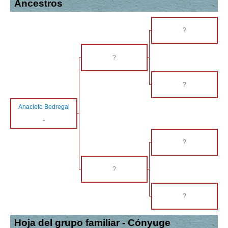
Ancestros
?
?
?
Anacleto Bedregal
-
?
?
?
Hoja del grupo familiar - Cónyuge