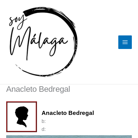
Ir
al
contenido
Anacleto Bedregal
Anacleto Bedregal
b:
d: